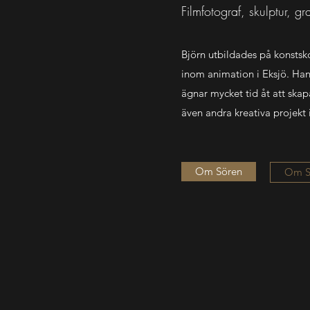
Filmfotograf, skulptur, gra
Björn utbildades på konstsk
inom animation i Eksjö. Han
ägnar mycket tid åt att skap
även andra kreativa projekt
Om Sören
Om S