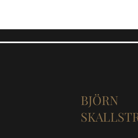
BJÖRN
SKALLST