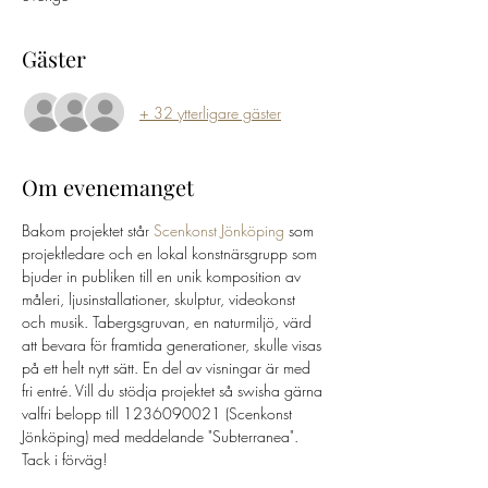
Gäster
+ 32 ytterligare gäster
Om evenemanget
Bakom projektet står 
Scenkonst Jönköping
 som 
projektledare och en lokal konstnärsgrupp som 
bjuder in publiken till en unik komposition av 
måleri, ljusinstallationer, skulptur, videokonst 
och musik. Tabergsgruvan, en naturmiljö, värd 
att bevara för framtida generationer, skulle visas 
på ett helt nytt sätt. En del av visningar är med 
fri entré. Vill du stödja projektet så swisha gärna 
valfri belopp till 1236090021 (Scenkonst 
Jönköping) med meddelande "Subterranea". 
Tack i förväg!