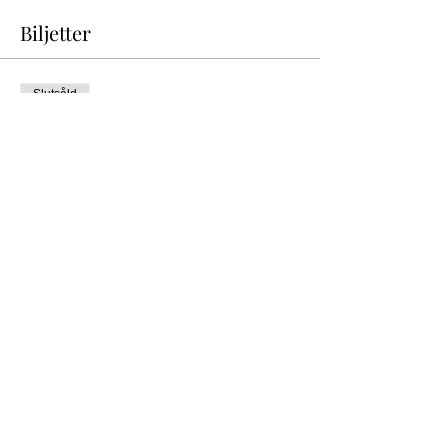
Biljetter
Slutsåld
Biljettyp
Gratisbiljett
Mer information
Pris
0,00 kr
Detta evenemang är slutsålt
Dela detta evenemang