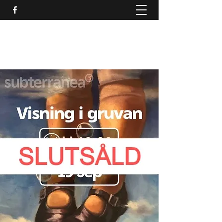
SCENKONST JÖNKÖPINGS
LÄN