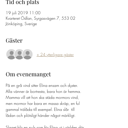
Tid och plats
19 juli 2019 11:00
Kvarteret Ödlan, Syrgasvägen 7, 553 02
Jönköping, Sverige
Gäster
+ 24 ytterligare gäster
Om evenemanget
På en grå vind sitter Elina ensam och dyster.  
Alla vänner är bortresta, bara hon är hemma. 
Mamma vill att hon ska städa mormors vind, 
men mormor har bara en massa skräp, en ful 
gammal trälåda till exempel. Elina slår  till 
Slaget blir en puls som för Elina ut i världen där 