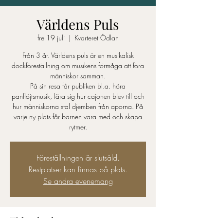
Världens Puls
fre 19 juli
  |  
Kvarteret Ödlan
Från 3 år. Världens puls är en musikalisk
dockföreställning om musikens förmåga att föra
människor samman.
På sin resa får publiken bl.a. höra
panflöjtsmusik, lära sig hur cajonen blev till och
hur människorna stal djemben från aporna. På
varje ny plats får barnen vara med och skapa
rytmer.
Föreställningen är slutsåld.
Restplatser kan finnas på plats.
Se andra evenemang