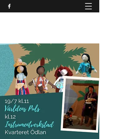
SCENKONST JÖNKÖPINGS
LÄN