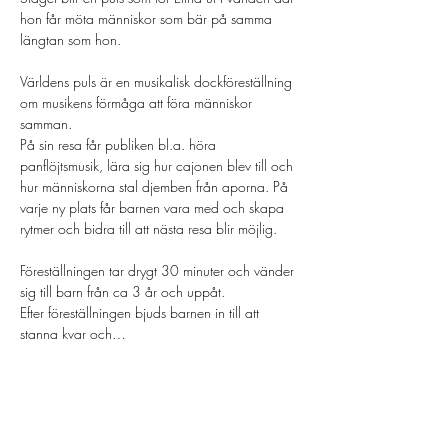
hon får möta människor som bär på samma 
Världens puls är en musikalisk dockföreställning 
om musikens förmåga att föra människor 
På sin resa får publiken bl.a. höra 
panflöjtsmusik, lära sig hur cajonen blev till och 
hur människorna stal djemben från aporna. På 
varje ny plats får barnen vara med och skapa 
rytmer och bidra till att nästa resa blir möjlig. 

Föreställningen tar drygt 30 minuter och vänder 
sig till barn från ca 3 år och uppåt.
Efter föreställningen bjuds barnen in till att 
stanna kvar och…
Läs mer >
Biljetter