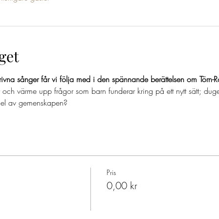
get
ivna sånger får vi följa med i den spännande berättelsen om Törn-R
 och värme upp frågor som barn funderar kring på ett nytt sätt; duge
n del av gemenskapen?
Pris
0,00 kr