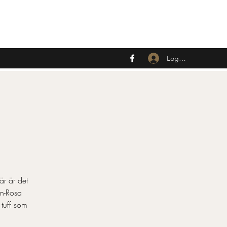
Logga in
är är det
rn-Rosa
 tuff som