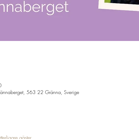
0
ännaberget, 563 22 Gränna, Sverige
terligare gäster