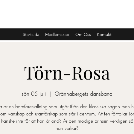
SCENKONST JÖNKÖPINGS LÄN
Startsida
Medlemskap
Om Oss
Kontakt
Törn-Rosa
sön 05 juli
  |  
Grännabergets dansbana
a är en barnföreställning som utgår ifrån den klassiska sagan men h
 om vänskap och utanförskap som står i centrum. Att fen förtrollar Tö
kanske inte för att hon är ond? Är den modige prinsen verkligen så
han verkar?