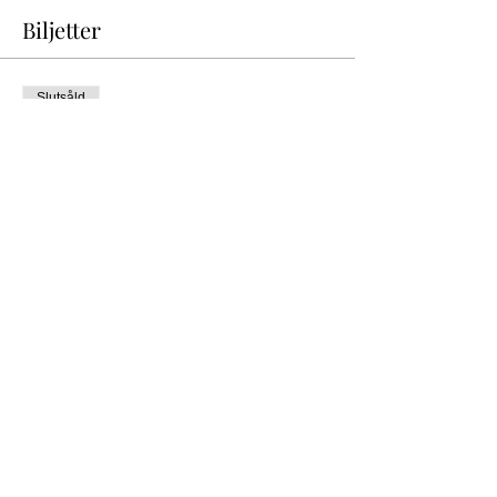
Biljetter
Slutsåld
Biljettyp
Subterranea 2 med livemusik
Mer information
Pris
150,00 kr
Detta evenemang är slutsålt
Dela detta evenemang