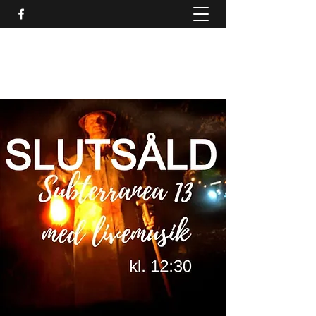
SCENKONST JÖNKÖPINGS
LÄN