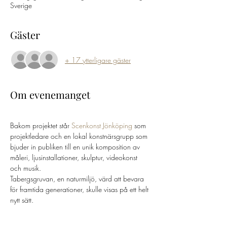
Sverige
Gäster
+ 17 ytterligare gäster
Om evenemanget
Bakom projektet står 
Scenkonst Jönköping
 som 
projektledare och en lokal konstnärsgrupp som 
bjuder in publiken till en unik komposition av 
måleri, ljusinstallationer, skulptur, videokonst 
och musik.

Tabergsgruvan, en naturmiljö, värd att bevara 
för framtida generationer, skulle visas på ett helt 