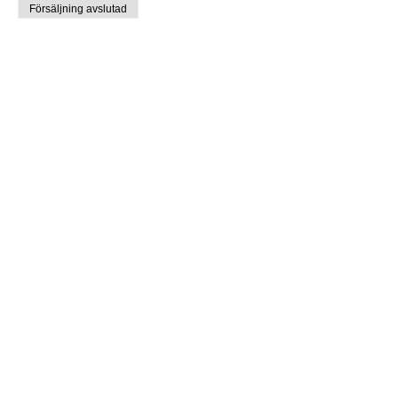
Försäljning avslutad
Biljettyp
<26
Mer information
Pris
150,00 kr
Försäljning avslutad
Biljettyp
Vinst LC-gala
Pris
0,00 kr