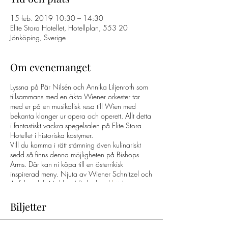
15 feb. 2019 10:30 – 14:30
Elite Stora Hotellet, Hotellplan, 553 20
Jönköping, Sverige
Om evenemanget
Lyssna på Pär Nilsén och Annika Liljenroth som
tillsammans med en äkta Wiener orkester tar
med er på en musikalisk resa till Wien med
bekanta klanger ur opera och operett. Allt detta
i fantastiskt vackra spegelsalen på Elite Stora
Hotellet i historiska kostymer.
Vill du komma i rätt stämning även kulinariskt
sedd så finns denna möjligheten på Bishops
Arms. Där kan ni köpa till en österrikisk
inspirerad meny. Njuta av Wiener Schnitzel och
Apfelstrudel. Mahlzeit! Boka bord
här
!
Biljetter