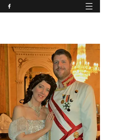
SCENKONST JÖNKÖPINGS
LÄN