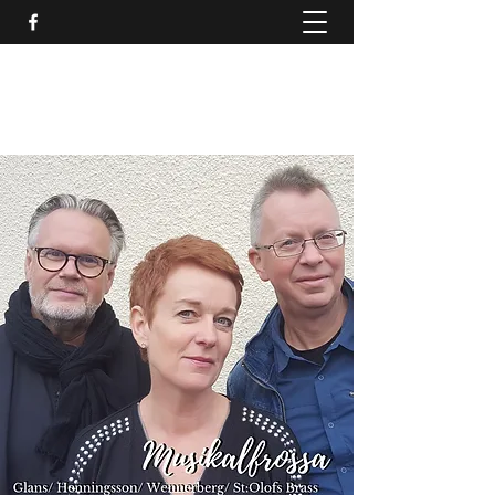
SCENKONST JÖNKÖPINGS
LÄN