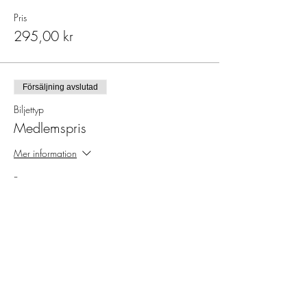
Pris
295,00 kr
Försäljning avslutad
Biljettyp
Medlemspris
Mer information
Pris
250,00 kr
Försäljning avslutad
Biljettyp
<26