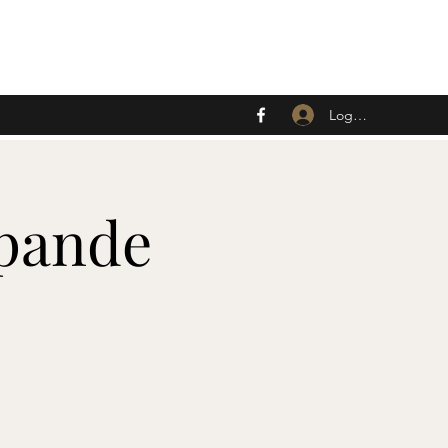
Logga in
apande