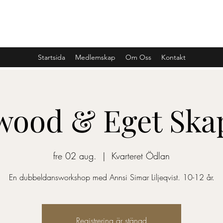
SCENKONST JÖNKÖPINGS LÄN
Startsida
Medlemskap
Om Oss
Kontakt
wood & Eget Sk
fre 02 aug.
  |  
Kvarteret Ödlan
En dubbeldansworkshop med Annsi Simar Liljeqvist. 10-12 år.
Registrering är stängd